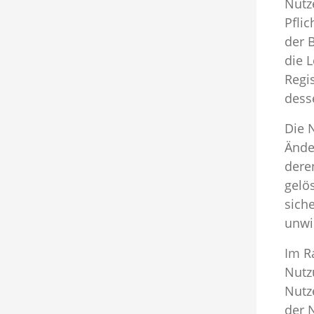
Nutz
Pfli
der 
die 
Regi
dess
Die 
Ände
dere
gelö
sich
unwi
Im R
Nutz
Nutz
der 