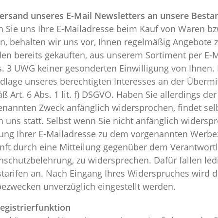
Versand unseres E-Mail Newsletters an unsere Best
 Sie uns Ihre E-Mailadresse beim Kauf von Waren bzw
n, behalten wir uns vor, Ihnen regelmäßig Angebote 
den bereits gekauften, aus unserem Sortiment per E-
s. 3 UWG keiner gesonderten Einwilligung von Ihnen. 
dlage unseres berechtigten Interesses an der Übermit
ß Art. 6 Abs. 1 lit. f) DSGVO. Haben Sie allerdings d
enannten Zweck anfänglich widersprochen, findet selb
h uns statt. Selbst wenn Sie nicht anfänglich widerspr
ung Ihrer E-Mailadresse zu dem vorgenannten Werbezw
nft durch eine Mitteilung gegenüber dem Verantwortli
nschutzbelehrung, zu widersprechen. Dafür fallen le
starifen an. Nach Eingang Ihres Widerspruches wird d
ezwecken unverzüglich eingestellt werden.
Registrierfunktion