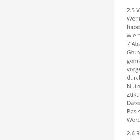
2.5 
Wenn
habe
wie 
7 Ab
Grun
gemä
vorg
durc
Nutz
Zuku
Date
Basi
Werb
2.6 