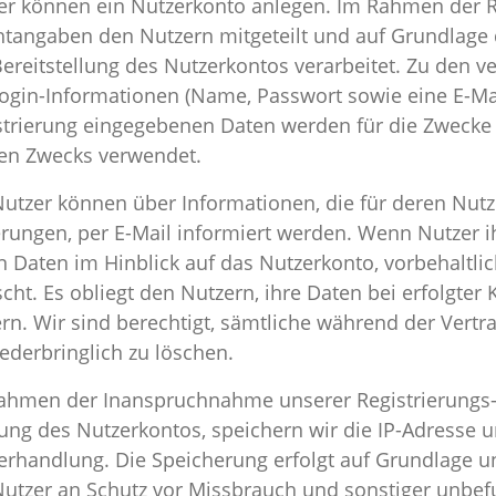
er können ein Nutzerkonto anlegen. Im Rahmen der Re
chtangaben den Nutzern mitgeteilt und auf Grundlage d
Bereitstellung des Nutzerkontos verarbeitet. Zu den 
Login-Informationen (Name, Passwort sowie eine E-Ma
strierung eingegebenen Daten werden für die Zwecke
en Zwecks verwendet.
Nutzer können über Informationen, die für deren Nutze
rungen, per E-Mail informiert werden. Wenn Nutzer 
n Daten im Hinblick auf das Nutzerkonto, vorbehaltlic
scht. Es obliegt den Nutzern, ihre Daten bei erfolgte
ern. Wir sind berechtigt, sämtliche während der Vert
ederbringlich zu löschen.
ahmen der Inanspruchnahme unserer Registrierungs
ung des Nutzerkontos, speichern wir die IP-Adresse u
erhandlung. Die Speicherung erfolgt auf Grundlage un
Nutzer an Schutz vor Missbrauch und sonstiger unbef