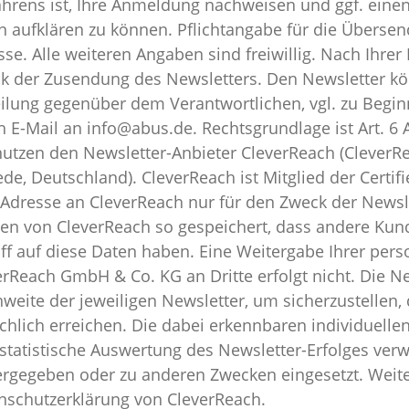
ahrens ist, Ihre Anmeldung nachweisen und ggf. eine
n aufklären zu können. Pflichtangabe für die Übersend
sse. Alle weiteren Angaben sind freiwillig. Nach Ihre
k der Zusendung des Newsletters. Den Newsletter kön
eilung gegenüber dem Verantwortlichen, vgl. zu Begin
 E-Mail an info@abus.de. Rechtsgrundlage ist Art. 6 Ab
nutzen den Newsletter-Anbieter CleverReach (CleverR
de, Deutschland). CleverReach ist Mitglied der Certifi
-Adresse an CleverReach nur für den Zweck der Newsl
en von CleverReach so gespeichert, dass andere Kund
iff auf diese Daten haben. Eine Weitergabe Ihrer pe
erReach GmbH & Co. KG an Dritte erfolgt nicht. Die Ne
hweite der jeweiligen Newsletter, um sicherzustellen
ächlich erreichen. Die dabei erkennbaren individuelle
 statistische Auswertung des Newsletter-Erfolges verw
ergegeben oder zu anderen Zwecken eingesetzt. Weite
nschutzerklärung von CleverReach.