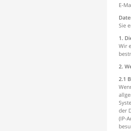
E-Ma
Date
Sie 
1. D
Wir 
best
2. W
2.1 
Wenn
allg
Syst
der 
(IP-A
besu