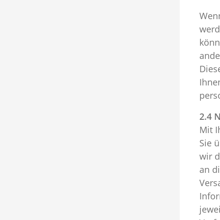
Wenn
werd
könn
ande
Dies
Ihne
perso
2.4 
Mit 
Sie 
wir 
an d
Vers
Info
jewe