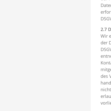
Daten
erfor
DSG
2.7 
Wir 
der D
DSGV
entn
Kont
mitg
des 
hand
nich
erla
vorl