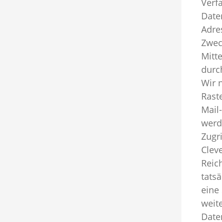
Verf
Date
Adre
Zwec
Mitt
durch
Wir 
Raste
Mail
werd
Zugr
Clev
Reic
tats
eine
weit
Date