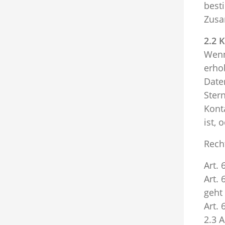
best
Zusa
2.2 
Wenn
erho
Date
Ster
Kont
ist,
Rech
Art.
Art.
geht
Art. 
2.3 