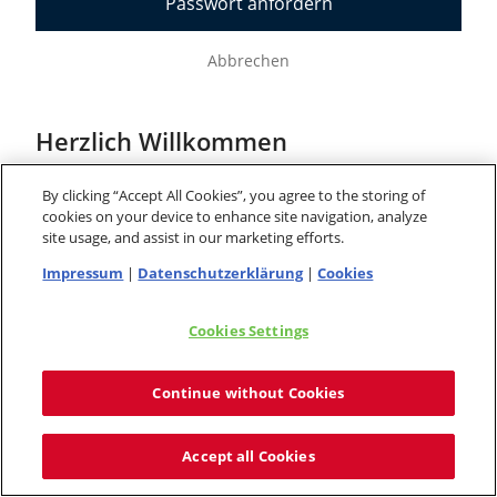
Passwort anfordern
Abbrechen
Herzlich Willkommen
Erfolgreich Zutrittskontrolle, Videoüberwachung,
By clicking “Accept All Cookies”, you agree to the storing of
Alarmanlagen und komplette Sicherheitssysteme
cookies on your device to enhance site navigation, analyze
verkaufen, installieren und warten: Mit der ABUS
site usage, and assist in our marketing efforts.
Security Center Akademie starten Sie durch.
Impressum
|
Datenschutzerklärung
|
Cookies
Nutzen Sie jetzt das handfeste Praxis-Wissen für
Ihren Erfolg.
Cookies Settings
Kursangebot
Continue without Cookies
Wählen Sie die für Sie passenden Themen und
Schulungsformate. Die Online-Kurse stehen Ihnen
Accept all Cookies
dabei rund um die Uhr zur Verfügung.