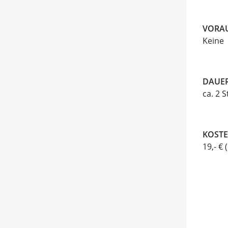
VORA
Keine
DAUE
ca. 2 
KOST
19,- € 