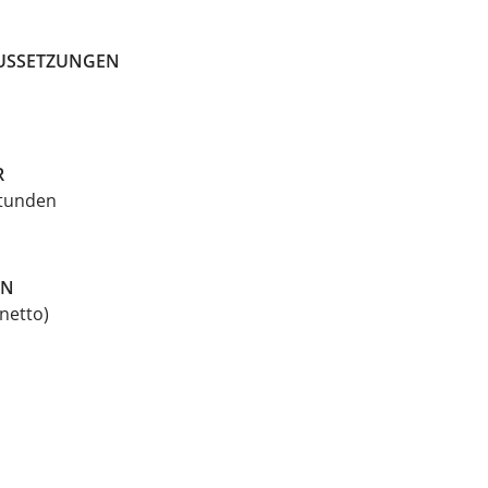
USSETZUNGEN
R
Stunden
EN
(netto)